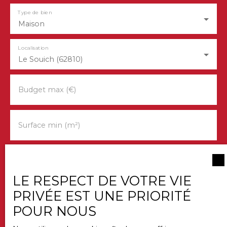
Type de bien
Maison
Localisation
Le Souich (62810)
Budget max (€)
Surface min (m²)
Pièces min
LE RESPECT DE VOTRE VIE
J'accepte le traitement de mes données
PRIVÉE EST UNE PRIORITÉ
personnelles conformément au RGPD. Si vous ne
POUR NOUS
souhaitez pas faire l'objet de prospection
commerciale par voie téléphonique, vous pouvez