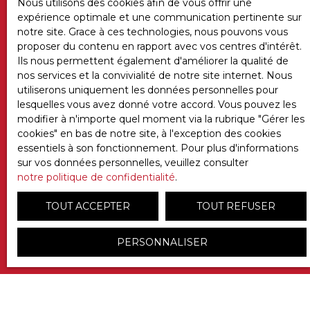
Nous utilisons des cookies afin de vous offrir une
vous inscrire gratuitement sur la liste d'opposition
expérience optimale et une communication pertinente sur
au démarchage téléphonique, prévu par l'article
notre site. Grace à ces technologies, nous pouvons vous
L223-1 du code de la consommation, sur le site
proposer du contenu en rapport avec vos centres d'intérêt.
Internet www.bloctel.gouv.fr ou par courrier
Ils nous permettent également d'améliorer la qualité de
adressé à :
nos services et la convivialité de notre site internet. Nous
utiliserons uniquement les données personnelles pour
Société Worldline, Service Bloctel, CS 61311, 41013
lesquelles vous avez donné votre accord. Vous pouvez les
BLOIS CEDEX.
modifier à n'importe quel moment via la rubrique ″Gérer les
cookies″ en bas de notre site, à l'exception des cookies
Pour en savoir plus sur le traitement de vos
essentiels à son fonctionnement. Pour plus d'informations
données personnelles, veuillez consulter notre
sur vos données personnelles, veuillez consulter
politique de confidentialité
.
notre politique de confidentialité
.
TOUT ACCEPTER
TOUT REFUSER
RECEVOIR DES ANNONCES
PERSONNALISER