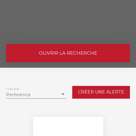
OUVRIR LA RECHERCHE
Vente
Location
Neuf
Type de bien
Maison
Trier par
CRÉER UNE ALERTE
Pertinence
Localisation
Le Souich (62810)
Budget max (€)