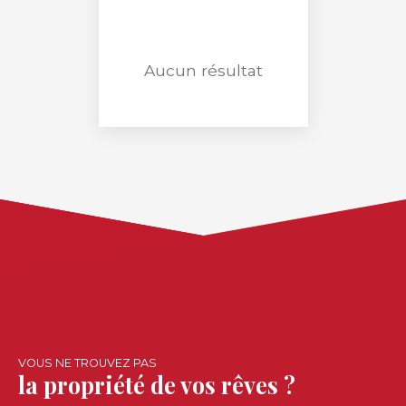
Surface min (m²)
RECHERCHER
Aucun résultat
VOUS NE TROUVEZ PAS
la propriété de vos rêves ?