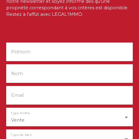
notre newsletter et soyez informé dès qu'une
propriété correspondant à vos critères est disponible.
Restez à l'affût avec
LEGAL'IMMO
.
Prénom
Nom
Email
Type d'offre
Vente
Type de bien