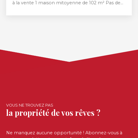
à la vente 1 maison mitoyenne de 102 m² Pas de
terrain ni garage ( sauf 1 petit espace devant la
maison) Hall d'entrée, salon, séjour, cuisine,
bureau, salle de douche. Étage 3 chambres et
salle d'eau. Cave, volets roulants . Chauffage gaz de
ville.
VOUS NE TROUVEZ PAS
la propriété de vos rêves ?
Ne manquez aucune opportunité ! Abonnez-vous à