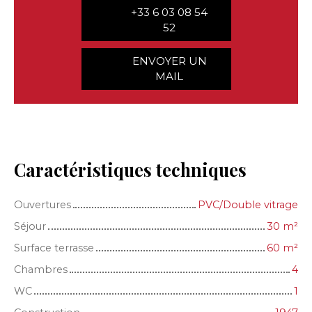
+33 6 03 08 54
52
ENVOYER UN
MAIL
Caractéristiques techniques
Ouvertures
PVC/Double vitrage
Séjour
30
m²
Surface terrasse
60
m²
Chambres
4
WC
1