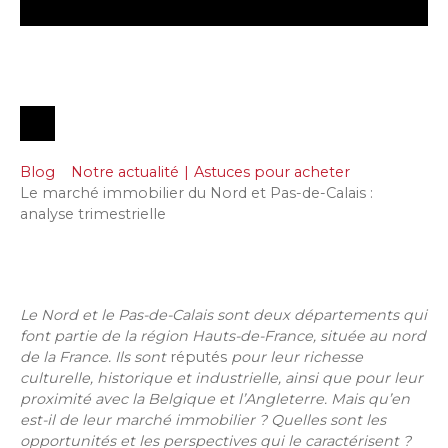
Blog
Notre actualité
|
Astuces pour acheter
Le marché immobilier du Nord et Pas-de-Calais :
analyse trimestrielle
Le Nord et le Pas-de-Calais sont deux départements qui
font partie de la région Hauts-de-France, située au nord
de la France. Ils sont
réputés
pour leur richesse
culturelle, historique et industrielle, ainsi que pour leur
proximité avec la Belgique et l’Angleterre. Mais qu’en
est-il de leur marché immobilier ? Quelles sont les
opportunités et les perspectives qui le caractérisent ?