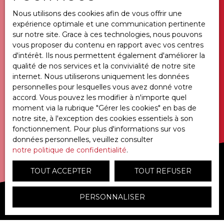
Nous utilisons des cookies afin de vous offrir une
VOUS SOUHAITEZ
expérience optimale et une communication pertinente
vendre à Frévent ou environs
sur notre site. Grace à ces technologies, nous pouvons
?
vous proposer du contenu en rapport avec vos centres
d'intérêt. Ils nous permettent également d'améliorer la
qualité de nos services et la convivialité de notre site
internet. Nous utiliserons uniquement les données
personnelles pour lesquelles vous avez donné votre
CONTACTEZ-NOUS
accord. Vous pouvez les modifier à n'importe quel
moment via la rubrique ″Gérer les cookies″ en bas de
notre site, à l'exception des cookies essentiels à son
fonctionnement. Pour plus d'informations sur vos
données personnelles, veuillez consulter
notre politique de confidentialité
.
TOUT ACCEPTER
TOUT REFUSER
PERSONNALISER