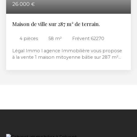
26 000
€
Maison de ville sur 287 m² de terrain.
4
pièces
58
m²
Frévent 62270
Légal Immo l agence Immobilière vous propose
à la vente 1 maison mitoyenne bâtie sur 287 m²
de terrain comprenant 1 petit séjour, cuisine
équipée, salle de bains, wc, buanderie. Etage 1
chambre. Taxe foncière: 400€ Prévoir des travaux
Isolation, nouveaux équipements ( salle de bain,
cuisine) etc… Exposition sud ouest Tout à l'égout
aux normes.