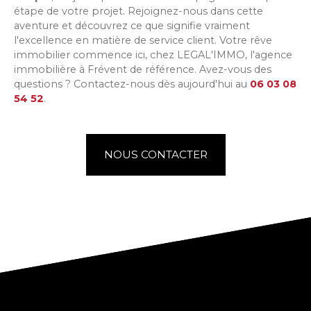
étape de votre projet. Rejoignez-nous dans cette
aventure et découvrez ce que signifie vraiment
l'excellence en matière de service client. Votre rêve
immobilier commence ici, chez
LEGAL'IMMO
, l'agence
immobilière à
Frévent
de référence. Avez-vous des
questions ? Contactez-nous dès aujourd'hui au
06 03 08
54 52
.
NOUS CONTACTER